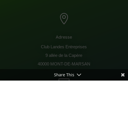

Adresse
Club Landes Entreprises
9 allée de la Capère
40000 MONT-DE-MARSAN
Share This

Contactez-nous !