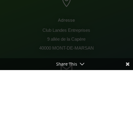

Adresse
Club Landes Entreprises
9 allée de la Capère
40000 MONT-DE-MARSAN
Share This

Contactez-nous !
© 2026 Club Landes Entreprises - Made by
MELYA
Webdesign
-
Mentions légales
-
Politique de