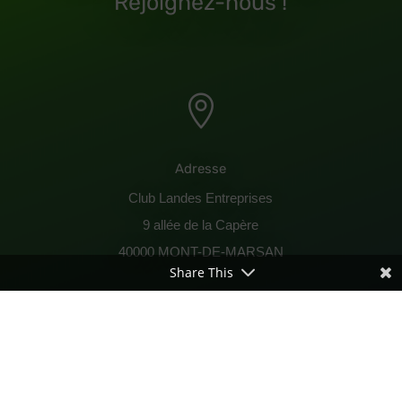
Rejoignez-nous !

Adresse
Club Landes Entreprises
9 allée de la Capère
40000 MONT-DE-MARSAN
Share This

Contactez-nous !